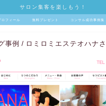
サロン集客を楽しもう！
プロフィール
無料プレゼント
コンサル成功事例集
グ事例 / ロミロミエステオハナ