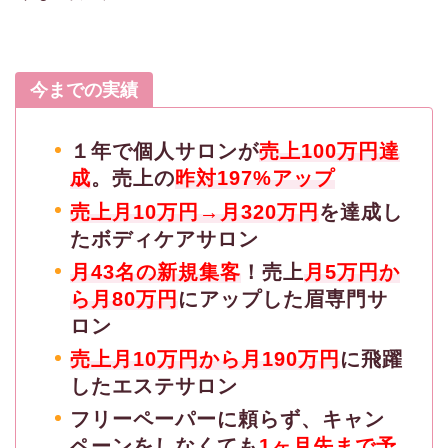
今までの実績
１年で個人サロンが
売上100万円達
成
。売上の
昨対197%アップ
売上月10万円→月320万円
を達成し
たボディケアサロン
月43名の新規集客
！売上
月5万円か
ら月80万円
にアップした眉専門サ
ロン
売上月10万円から月190万円
に飛躍
したエステサロン
フリーペーパーに頼らず、キャン
ペーンをしなくても
1ヶ月先まで予