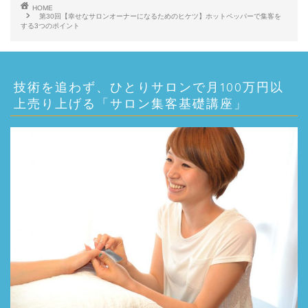
レ
HOME
第30回【幸せなサロンオーナーになるためのヒケツ】ホットペッパーで集客を
ー
する3つのポイント
ヤ
ー
技術を追わず、ひとりサロンで月100万円以
上売り上げる「サロン集客基礎講座」