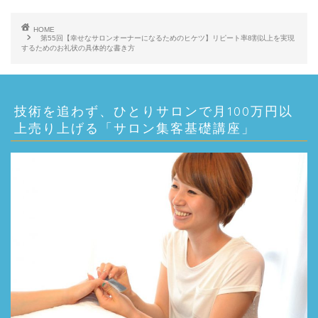
プ
レ
HOME
第55回【幸せなサロンオーナーになるためのヒケツ】リピート率8割以上を実現
ー
するためのお礼状の具体的な書き方
ヤ
ー
技術を追わず、ひとりサロンで月100万円以
上売り上げる「サロン集客基礎講座」