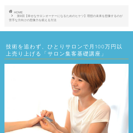
プ
レ
HOME
第9回【幸せなサロンオーナーになるためのヒケツ】理想の未来を想像するのが
ー
苦手な方向けの想像力を鍛える方法
ヤ
ー
技術を追わず、ひとりサロンで月100万円以
上売り上げる「サロン集客基礎講座」