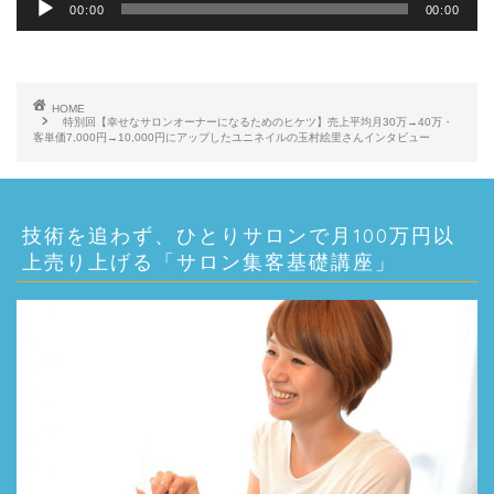
音
00:00
00:00
声
プ
レ
HOME
特別回【幸せなサロンオーナーになるためのヒケツ】売上平均月30万→40万・
ー
客単価7,000円→10,000円にアップしたユニネイルの玉村絵里さんインタビュー
ヤ
ー
技術を追わず、ひとりサロンで月100万円以
上売り上げる「サロン集客基礎講座」