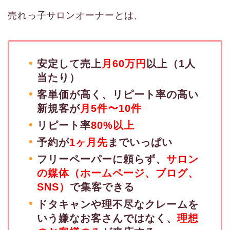
売れっ子サロンオーナーとは、
安定して売上
月60万円
以上（1人
当たり）
客単価が高く、リピート率の高い
新規客が
月5件〜10件
リピート率
80%以上
予約が
1ヶ月先
までいっぱい
フリーペーパーに頼らず、
サロン
の媒体（ホームページ、ブログ、
SNS）
で集客できる
ドタキャンや理不尽なクレームを
いう嫌なお客さんではなく、
理想