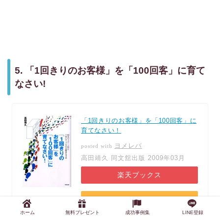
5. 「1回きりのお客様」を「100回客」に育て
なさい!
「1回きりのお客様」を「100回客」に
育てなさい！
ヨメレバ
posted with
高田靖久 同文舘出版 2009年03月
楽天ブックス
Amazon
ホーム
無料プレゼント
成功事例集
LINE登録