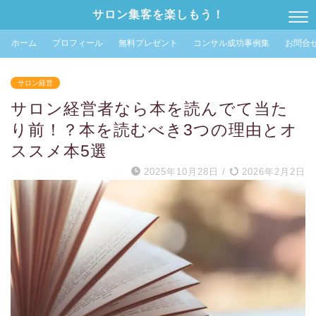
サロン集客を楽しもう！
ホーム
プロフィール
無料プレゼント
コンサル成功事例集
お問合
サロン経営
サロン経営者なら本を読んでて当た
り前！？本を読むべき3つの理由とオ
ススメ本5選
2025年10月28日
/
2026年2月2日