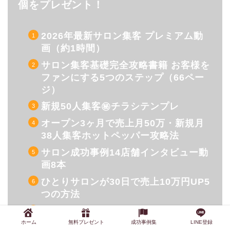
個をプレゼント！
2026年最新サロン集客 プレミアム動
画（約1時間）
サロン集客基礎完全攻略書籍 お客様を
ファンにする5つのステップ（66ペー
ジ）
新規50人集客㊙︎チラシテンプレ
オープン3ヶ月で売上月50万・新規月
38人集客ホットペッパー攻略法
サロン成功事例14店舗インタビュー動
画8本
ひとりサロンが30日で売上10万円UP5
つの方法
単価5,000円UPさせる値上げ3つのス
テップ&インタビュー音声2本
ホーム
無料プレゼント
成功事例集
LINE登録