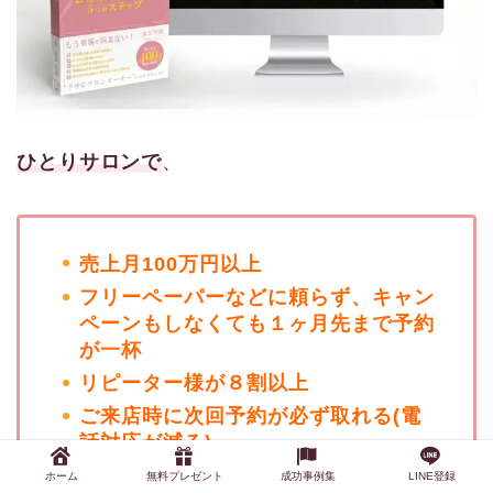
ひとりサロンで
、
売上月100万円以上
フリーペーパーなどに頼らず、キャン
ペーンもしなくても１ヶ月先まで予約
が一杯
リピーター様が８割以上
ご来店時に次回予約が必ず取れる(電
話対応が減る)
嫌なお客様に振り回されず(ドタキャ
ホーム
無料プレゼント
成功事例集
LINE登録