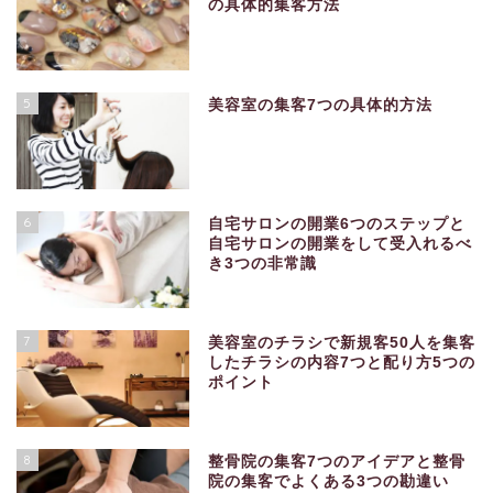
の具体的集客方法
5
美容室の集客7つの具体的方法
6
自宅サロンの開業6つのステップと
自宅サロンの開業をして受入れるべ
き3つの非常識
7
美容室のチラシで新規客50人を集客
したチラシの内容7つと配り方5つの
ポイント
8
整骨院の集客7つのアイデアと整骨
院の集客でよくある3つの勘違い