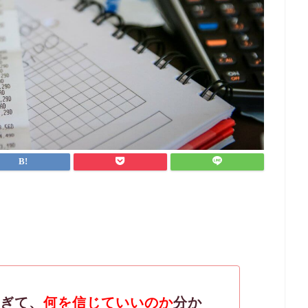
ぎて、
何を信じていいのか
分か