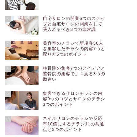
自宅サロンの開業6つのステッ
6
プと自宅サロンの開業をして
受入れるべき3つの非常識
美容室のチラシで新規客50人
7
を集客したチラシの内容7つと
配り方5つのポイント
整骨院の集客7つのアイデアと
8
整骨院の集客でよくある3つの
勘違い
集客できるサロンチラシの内
9
容9つのコツとサロンのチラシ
3つのポイント
ネイルサロンのチラシで反応
10
率10倍にするチラシ11の共通
点と3つのポイント