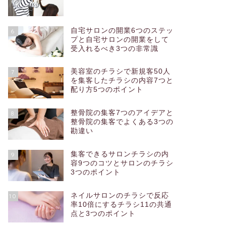
自宅サロンの開業6つのステッ
6
プと自宅サロンの開業をして
受入れるべき3つの非常識
美容室のチラシで新規客50人
7
を集客したチラシの内容7つと
配り方5つのポイント
整骨院の集客7つのアイデアと
8
整骨院の集客でよくある3つの
勘違い
集客できるサロンチラシの内
9
容9つのコツとサロンのチラシ
3つのポイント
ネイルサロンのチラシで反応
10
率10倍にするチラシ11の共通
点と3つのポイント