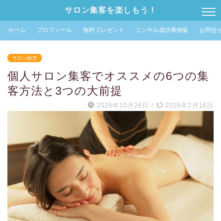
サロン集客を楽しもう！
ホーム
プロフィール
無料プレゼント
コンサル成功事例集
お問合
サロン経営
個人サロン集客でオススメの6つの集
客方法と3つの大前提
2025年10月26日
/
2026年2月16日