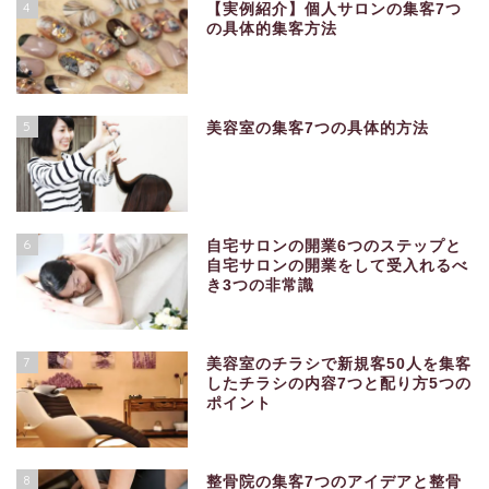
4
【実例紹介】個人サロンの集客7つ
の具体的集客方法
5
美容室の集客7つの具体的方法
6
自宅サロンの開業6つのステップと
自宅サロンの開業をして受入れるべ
き3つの非常識
7
美容室のチラシで新規客50人を集客
したチラシの内容7つと配り方5つの
ポイント
8
整骨院の集客7つのアイデアと整骨