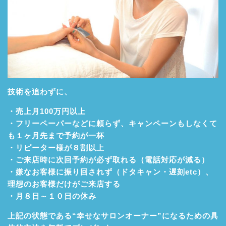
技術を追わずに、
・売上月100万円以上
・フリーペーパーなどに頼らず、キャンペーンもしなくて
も１ヶ月先まで予約が一杯
・リピーター様が８割以上
・ご来店時に次回予約が必ず取れる（電話対応が減る）
・嫌なお客様に振り回されず（ドタキャン・遅刻etc）、
理想のお客様だけがご来店する
・月８日～１０日の休み
上記の状態である“幸せなサロンオーナー”になるための具