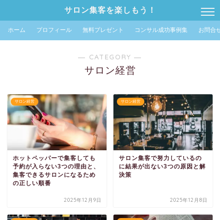
サロン集客を楽しもう！
ホーム
プロフィール
無料プレゼント
コンサル成功事例集
お問合
― CATEGORY ―
サロン経営
サロン経営
サロン経営
ホットペッパーで集客しても
サロン集客で努力しているの
予約が入らない3つの理由と、
に結果が出ない3つの原因と解
集客できるサロンになるため
決策
の正しい順番
2025年12月9日
2025年12月8日