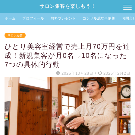
サロン集客を楽しもう！
ホーム
プロフィール
無料プレゼント
コンサル成功事例集
お問合
サロン経営
ひとり美容室経営で売上月70万円を達
成！新規集客が月0名→10名になった
7つの具体的行動
2025年10月28日
/
2026年2月2日