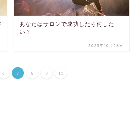
客
あなたはサロンで成功したら何した
い？
日
2025年10月26日
6
7
8
9
10