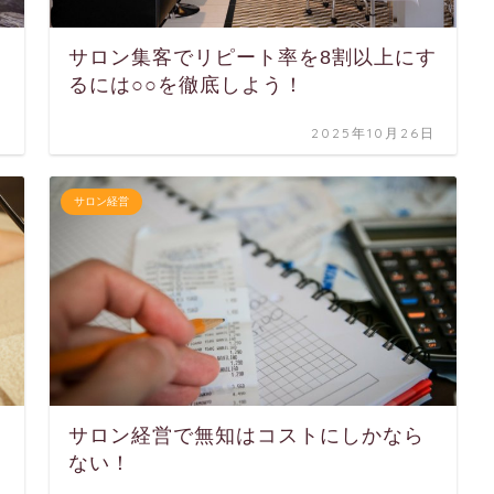
サロン集客でリピート率を8割以上にす
るには○○を徹底しよう！
日
2025年10月26日
サロン経営
サロン経営で無知はコストにしかなら
ない！