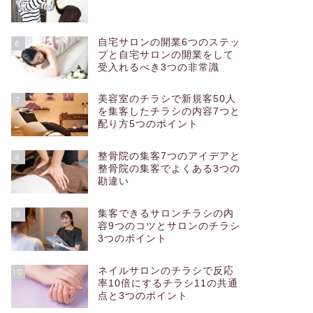
自宅サロンの開業6つのステッ
6
プと自宅サロンの開業をして
受入れるべき3つの非常識
美容室のチラシで新規客50人
7
を集客したチラシの内容7つと
配り方5つのポイント
整骨院の集客7つのアイデアと
8
整骨院の集客でよくある3つの
勘違い
集客できるサロンチラシの内
9
容9つのコツとサロンのチラシ
3つのポイント
ネイルサロンのチラシで反応
10
率10倍にするチラシ11の共通
点と3つのポイント